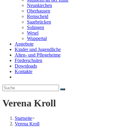
Neunkirchen
Oberhausen
Remscheid
Saarbrücken
Solingen
Wesel
Wuppertal
Angebote
Kinder und Jugendliche
Alten- und Pflegeheime
Förderschulen
Downloads
Kontakte
Website-
Suche
umschalten
Verena Kroll
Startseite
>
Verena Kroll