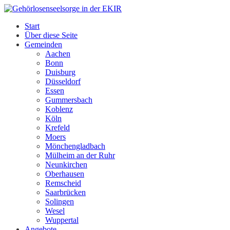
Zum
Inhalt
Start
springen
Über diese Seite
Gemeinden
Aachen
Bonn
Duisburg
Düsseldorf
Essen
Gummersbach
Koblenz
Köln
Krefeld
Moers
Mönchengladbach
Mülheim an der Ruhr
Neunkirchen
Oberhausen
Remscheid
Saarbrücken
Solingen
Wesel
Wuppertal
Angebote