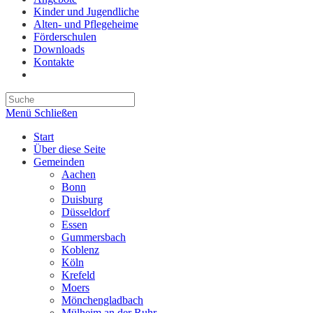
Kinder und Jugendliche
Alten- und Pflegeheime
Förderschulen
Downloads
Kontakte
Website-
Suche
umschalten
Menü
Schließen
Start
Über diese Seite
Gemeinden
Aachen
Bonn
Duisburg
Düsseldorf
Essen
Gummersbach
Koblenz
Köln
Krefeld
Moers
Mönchengladbach
Mülheim an der Ruhr