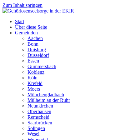
Zum Inhalt springen
Start
Über diese Seite
Gemeinden
Aachen
Bonn
Duisburg
Düsseldorf
Essen
Gummersbach
Koblenz
Köln
Krefeld
Moers
Mönchengladbach
Mülheim an der Ruhr
Neunkirchen
Oberhausen
Remscheid
Saarbrücken
Solingen
Wesel
Wuppertal