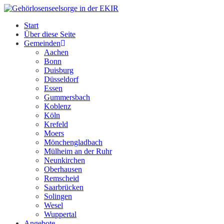
Zum
Inhalt
Start
springen
Über diese Seite
Gemeinden
Aachen
Bonn
Duisburg
Düsseldorf
Essen
Gummersbach
Koblenz
Köln
Krefeld
Moers
Mönchengladbach
Mülheim an der Ruhr
Neunkirchen
Oberhausen
Remscheid
Saarbrücken
Solingen
Wesel
Wuppertal
Angebote