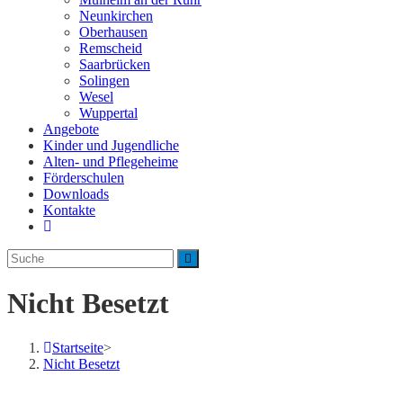
Neunkirchen
Oberhausen
Remscheid
Saarbrücken
Solingen
Wesel
Wuppertal
Angebote
Kinder und Jugendliche
Alten- und Pflegeheime
Förderschulen
Downloads
Kontakte
Website-
Suche
umschalten
Nicht Besetzt
Startseite
>
Nicht Besetzt