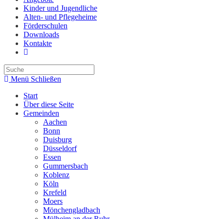
Kinder und Jugendliche
Alten- und Pflegeheime
Förderschulen
Downloads
Kontakte
Website-
Suche
umschalten
Menü
Schließen
Start
Über diese Seite
Gemeinden
Aachen
Bonn
Duisburg
Düsseldorf
Essen
Gummersbach
Koblenz
Köln
Krefeld
Moers
Mönchengladbach
Mülheim an der Ruhr